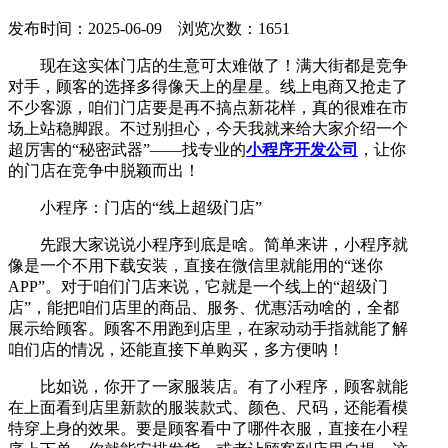
发布时间：2025-06-09 浏览次数：1651
现在这实体门店的生意可太难做了！满大街都是竞争
对手，顾客的选择多得像天上的星星。线上电商又抢走了
不少客源，咱们门店要是再不搞点新花样，真的很难在市
场上站稳脚跟。不过别担心，今天我就来给大家介绍一个
超厉害的“秘密武器”——找专业的
小程序开发公司
，让你
的门店在竞争中脱颖而出！
小程序：门店的“线上超级门店”
先跟大家说说小程序到底是啥。简单来讲，小程序就
像是一个不用下载安装，直接在微信里就能用的“迷你
APP”。对于咱们门店来说，它就是一个线上的“超级门
店”，能把咱们店里的商品、服务、优惠活动啥的，全都
展示给顾客。顾客不用跑到店里，在家动动手指就能了解
咱们店的情况，还能直接下单购买，多方便呐！
比如说，你开了一家服装店。有了小程序，顾客就能
在上面看到店里新款的服装款式、颜色、尺码，还能看模
特穿上身的效果。要是顾客看中了哪件衣服，直接在小程