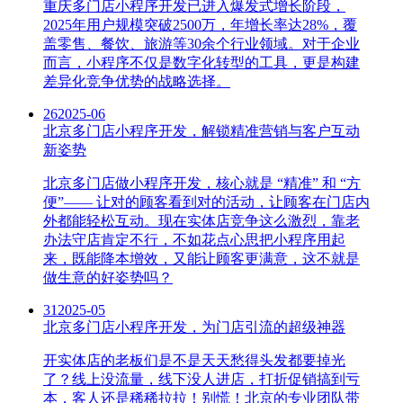
重庆多门店小程序开发已进入爆发式增长阶段，
2025年用户规模突破2500万，年增长率达28%，覆
盖零售、餐饮、旅游等30余个行业领域。对于企业
而言，小程序不仅是数字化转型的工具，更是构建
差异化竞争优势的战略选择。
26
2025-06
北京多门店小程序开发，解锁精准营销与客户互动
新姿势
北京多门店做小程序开发，核心就是 “精准” 和 “方
便”—— 让对的顾客看到对的活动，让顾客在门店内
外都能轻松互动。现在实体店竞争这么激烈，靠老
办法守店肯定不行，不如花点心思把小程序用起
来，既能降本增效，又能让顾客更满意，这不就是
做生意的好姿势吗？
31
2025-05
北京多门店小程序开发，为门店引流的超级神器
开实体店的老板们是不是天天愁得头发都要掉光
了？线上没流量，线下没人进店，打折促销搞到亏
本，客人还是稀稀拉拉！别慌！北京的专业团队带