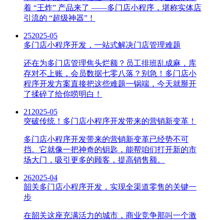
着 “王炸” 产品来了 ——多门店小程序，堪称实体店
引流的 “超级神器”！
25
2025-05
多门店小程序开发，一站式解决门店管理难题
还在为多门店管理焦头烂额？员工排班乱成麻，库
存对不上账，会员数据七零八落？别急！多门店小
程序开发方案直接把这些难题一锅端，今天就掰开
了揉碎了给你唠明白！
21
2025-05
突破传统！多门店小程序开发带来的营销新变革！
多门店小程序开发带来的营销新变革已经势不可
挡。它就像一把神奇的钥匙，能帮咱们打开新的市
场大门，吸引更多的顾客，提高销售额。
26
2025-04
韶关多门店小程序开发，实现全渠道零售的关键一
步
在韶关这座充满活力的城市，商业竞争那叫一个激