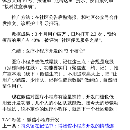
体放大到 16 号、按钮加 “点击这里” 提示、疫苗预约加
“接种注意事项”。
推广方法：在社区公告栏贴海报、和社区公众号合作
发推文、诊所护士引导扫码。
数据成果：3 个月用户破万，日均打开 2.3 次，预约
疫苗的用户占 40%，被评为 “社区便民服务之星”。
总结：医疗小程序开发的 “3 个核心”
医疗小程序想做成爆款，记住这三点：合规是底线
（别碰问诊红线）、功能要实用（聚焦查、约、记）、推
广靠本地（线下 + 微信生态）。不用追求高大上，把 “让
用户少跑路、少排队、记得住健康数据” 做到位，自然能
留住用户。
现在微信对医疗小程序有流量扶持，开发门槛也低，
用云开发功能，几个人的小团队就能做。按今天的步骤动
手试试，说不定你的医疗小程序，就是下一个社区爆款！
TAG标签：
微信小程序开发
上一条：
持久留在记忆中：博物馆小程序开发的情感连