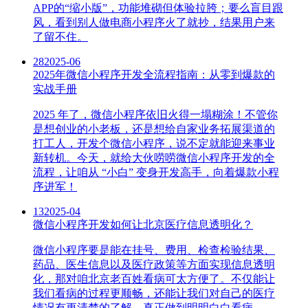
APP的“缩小版”，功能堆砌但体验拉胯；要么盲目跟
风，看到别人做电商小程序火了就抄，结果用户来
了留不住。
28
2025-06
2025年微信小程序开发全流程指南：从零到爆款的
实战手册
2025 年了，微信小程序依旧火得一塌糊涂！不管你
是想创业的小老板，还是想给自家业务拓展渠道的
打工人，开发个微信小程序，说不定就能迎来事业
新转机。今天，就给大伙唠唠微信小程序开发的全
流程，让咱从 “小白” 变身开发高手，向着爆款小程
序进军！
13
2025-04
微信小程序开发如何让北京医疗信息透明化？
微信小程序要是能在挂号、费用、检查检验结果、
药品、医生信息以及医疗政策等方面实现信息透明
化，那对咱北京老百姓看病可太方便了。不仅能让
我们看病的过程更顺畅，还能让我们对自己的医疗
情况有更清楚的了解，真正做到明明白白看病。