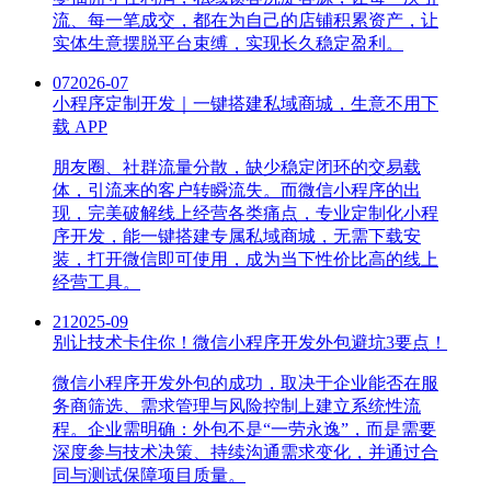
流、每一笔成交，都在为自己的店铺积累资产，让
实体生意摆脱平台束缚，实现长久稳定盈利。
07
2026-07
小程序定制开发｜一键搭建私域商城，生意不用下
载 APP
朋友圈、社群流量分散，缺少稳定闭环的交易载
体，引流来的客户转瞬流失。而微信小程序的出
现，完美破解线上经营各类痛点，专业定制化小程
序开发，能一键搭建专属私域商城，无需下载安
装，打开微信即可使用，成为当下性价比高的线上
经营工具。
21
2025-09
别让技术卡住你！微信小程序开发外包避坑3要点！
微信小程序开发外包的成功，取决于企业能否在服
务商筛选、需求管理与风险控制上建立系统性流
程。企业需明确：外包不是“一劳永逸”，而是需要
深度参与技术决策、持续沟通需求变化，并通过合
同与测试保障项目质量。