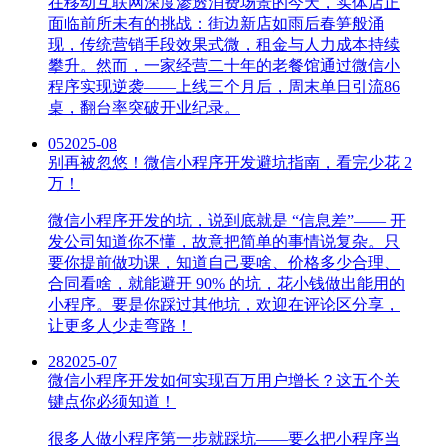
在移动互联网深度渗透消费场景的今天，实体店正
面临前所未有的挑战：街边新店如雨后春笋般涌
现，传统营销手段效果式微，租金与人力成本持续
攀升。然而，一家经营二十年的老餐馆通过微信小
程序实现逆袭——上线三个月后，周末单日引流86
桌，翻台率突破开业纪录。
05
2025-08
别再被忽悠！微信小程序开发避坑指南，看完少花 2
万！
微信小程序开发的坑，说到底就是 “信息差”—— 开
发公司知道你不懂，故意把简单的事情说复杂。只
要你提前做功课，知道自己要啥、价格多少合理、
合同看啥，就能避开 90% 的坑，花小钱做出能用的
小程序。要是你踩过其他坑，欢迎在评论区分享，
让更多人少走弯路！
28
2025-07
微信小程序开发如何实现百万用户增长？这五个关
键点你必须知道！
很多人做小程序第一步就踩坑——要么把小程序当