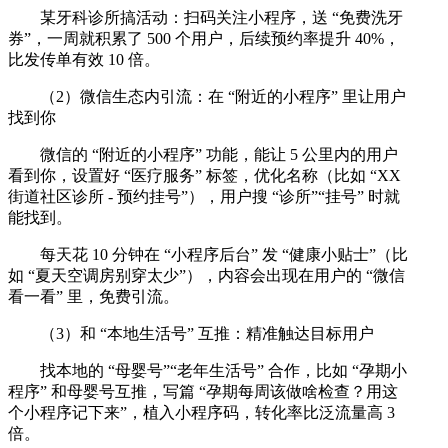
某牙科诊所搞活动：扫码关注小程序，送 “免费洗牙
券”，一周就积累了 500 个用户，后续预约率提升 40%，
比发传单有效 10 倍。
（2）微信生态内引流：在 “附近的小程序” 里让用户
找到你
微信的 “附近的小程序” 功能，能让 5 公里内的用户
看到你，设置好 “医疗服务” 标签，优化名称（比如 “XX
街道社区诊所 - 预约挂号”），用户搜 “诊所”“挂号” 时就
能找到。
每天花 10 分钟在 “小程序后台” 发 “健康小贴士”（比
如 “夏天空调房别穿太少”），内容会出现在用户的 “微信
看一看” 里，免费引流。
（3）和 “本地生活号” 互推：精准触达目标用户
找本地的 “母婴号”“老年生活号” 合作，比如 “孕期小
程序” 和母婴号互推，写篇 “孕期每周该做啥检查？用这
个小程序记下来”，植入小程序码，转化率比泛流量高 3
倍。