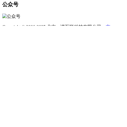
公众号
Copyright © 2006-2025 北京一诺互联科技有限公司
京
ICP备12050878号-7
京公安备11030102010443
地址：北京市朝阳区金隅大成国际中心A座11A
010-60531203
电话咨询
微信咨询